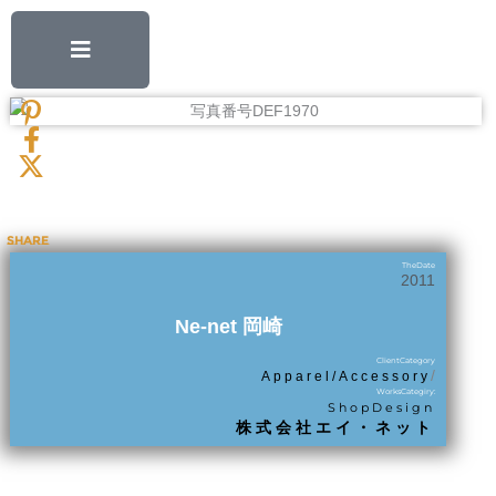
内
容
を
ス
キ
ッ
プ
share
TheDate
2011
Ne-net 岡崎
ClientCategory
/
Apparel/Accessory
WorksCategiry:
ShopDesign
株式会社エイ・ネット