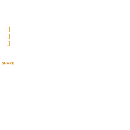
内
容
を
ス
キ
ッ
プ
share